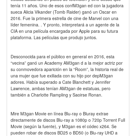
tenía 11 años. Uno de esos confM3gan ed con la jugadora 
sueca Alicia Vikander (Tomb Raider) ganó un Oscar en 
2016. Fue la primera estrella de cine de Marvel con una 
líder femenina. . Y pronto, interpretará a un agente de la 
CIA en una película encargada por Apple para su futura 
plataforma. Las películas que produjo juntos.
Desconocida para el público en general en 2016, esta 
“vecina” ganó un Academy AM3gan d a la mejor actriz por 
su conmovedora aparición en la “Room”, la historia real de 
una mujer que fue exiliada con su hijo por depM3gan 
adores. Había superado a Cate Blanchett y Jennifer 
Lawrence, ambas tenían AM3gan de estatuas, pero 
también a Charlotte Rampling y Saoirse Ronan.
Mire M3gan Movie en línea Blu-ray o Bluray extrae 
directamente de discos Blu-ray a 1080p o 720p Torrent Full 
Movie (según la fuente), y M3gan es el códec x264. Se 
pueden robar de discos BD25 o BD50 (o Blu-ray UHD a 