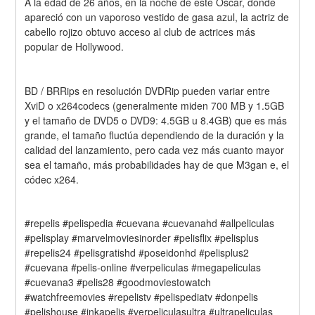
A la edad de 26 años, en la noche de este Oscar, donde 
apareció con un vaporoso vestido de gasa azul, la actriz de 
cabello rojizo obtuvo acceso al club de actrices más 
popular de Hollywood.
BD / BRRips en resolución DVDRip pueden variar entre 
XviD o x264codecs (generalmente miden 700 MB y 1.5GB 
y el tamaño de DVD5 o DVD9: 4.5GB u 8.4GB) que es más 
grande, el tamaño fluctúa dependiendo de la duración y la 
calidad del lanzamiento, pero cada vez más cuanto mayor 
sea el tamaño, más probabilidades hay de que M3gan e, el 
códec x264.
#repelis #pelispedia #cuevana #cuevanahd #allpeliculas 
#pelisplay #marvelmoviesinorder #pelisflix #pelisplus 
#repelis24 #pelisgratishd #poseidonhd #pelisplus2 
#cuevana #pelis-online #verpeliculas #megapeliculas 
#cuevana3 #pelis28 #goodmoviestowatch 
#watchfreemovies #repelistv #pelispediatv #donpelis 
#pelishouse #inkapelis #verpeliculasultra #ultrapeliculas 